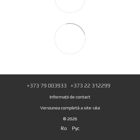
+373 79 003933
+373 22 312299
Informații de contact
Versiunea completă a site-ului
© 2026
Ro
Рус