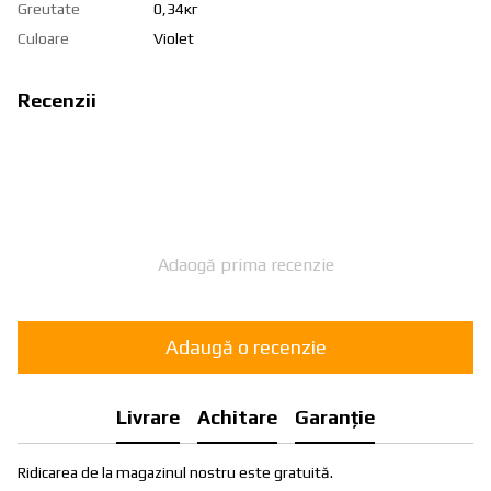
Greutate
0,34кг
Culoare
Violet
Recenzii
Adaogă prima recenzie
Adaugă o recenzie
Livrare
Achitare
Garanție
Ridicarea de la magazinul nostru este gratuită.