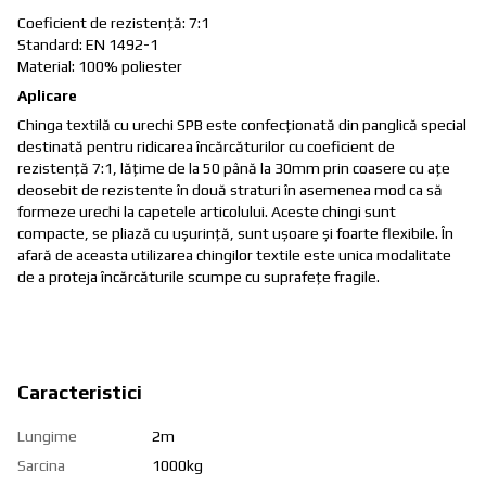
Coeficient de rezistenţă: 7:1
Standard: EN 1492-1
Material: 100% poliester
Aplicare
Chinga textilă cu urechi SPB este confecționată din panglică special
destinată pentru ridicarea încărcăturilor cu coeficient de
rezistenţă 7:1, lățime de la 50 până la 30mm prin coasere cu ațe
deosebit de rezistente în două straturi în asemenea mod ca să
formeze urechi la capetele articolului. Aceste chingi sunt
compacte, se pliază cu ușurință, sunt ușoare şi foarte flexibile. În
afară de aceasta utilizarea chingilor textile este unica modalitate
de a proteja încărcăturile scumpe cu suprafețe fragile.
Caracteristici
Lungime
2m
Sarcina
1000kg