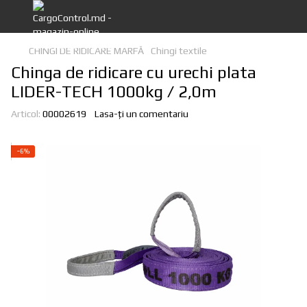
CHINGI DE RIDICARE MARFĂ
Chingi textile
Chinga de ridicare cu urechi plata
LIDER-TECH 1000kg / 2,0m
Articol:
00002619
Lasa-ți un comentariu
−6%