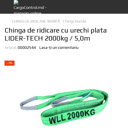
CHINGI DE RIDICARE MARFĂ
Chingi textile
Chinga de ridicare cu urechi plata
LIDER-TECH 2000kg / 5,0m
Articol:
00002544
Lasa-ți un comentariu
−7%