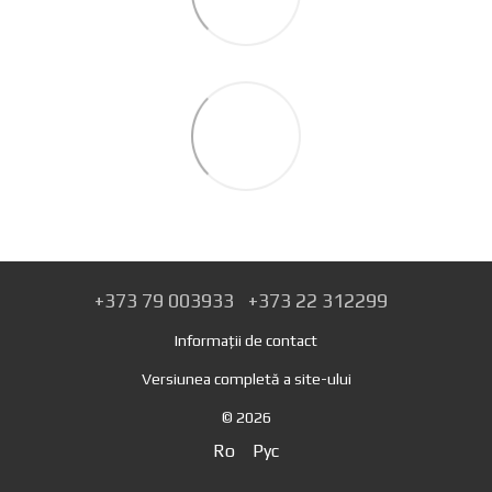
+373 79 003933
+373 22 312299
Informații de contact
Versiunea completă a site-ului
© 2026
Ro
Рус