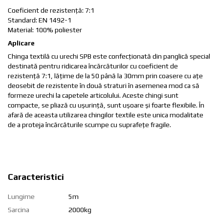
Coeficient de rezistenţă: 7:1
Standard: EN 1492-1
Material: 100% poliester
Aplicare
Chinga textilă cu urechi SPB este confecționată din panglică special
destinată pentru ridicarea încărcăturilor cu coeficient de
rezistenţă 7:1, lățime de la 50 până la 30mm prin coasere cu ațe
deosebit de rezistente în două straturi în asemenea mod ca să
formeze urechi la capetele articolului. Aceste chingi sunt
compacte, se pliază cu ușurință, sunt ușoare şi foarte flexibile. În
afară de aceasta utilizarea chingilor textile este unica modalitate
de a proteja încărcăturile scumpe cu suprafețe fragile.
Caracteristici
Lungime
5m
Sarcina
2000kg