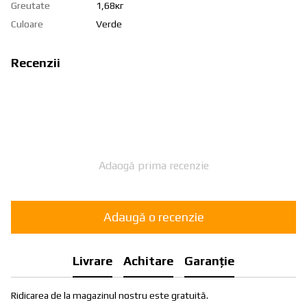
Greutate
1,68кг
Culoare
Verde
Recenzii
Adaogă prima recenzie
Adaugă o recenzie
Livrare
Achitare
Garanție
Ridicarea de la magazinul nostru este gratuită.