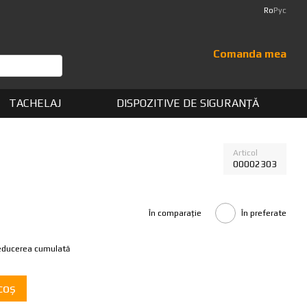
Ro
Рус
Comanda mea
TACHELAJ
DISPOZITIVE DE SIGURANȚĂ
Articol
00002303
În comparație
În preferate
reducerea cumulată
coș