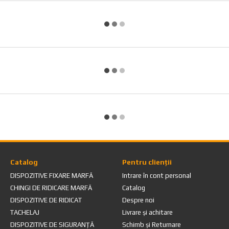
Catalog
Pentru clienții
DISPOZITIVE FIXARE MARFĂ
Intrare în cont personal
CHINGI DE RIDICARE MARFĂ
Catalog
DISPOZITIVE DE RIDICAT
Despre noi
TACHELAJ
Livrare și achitare
DISPOZITIVE DE SIGURANȚĂ
Schimb și Returnare