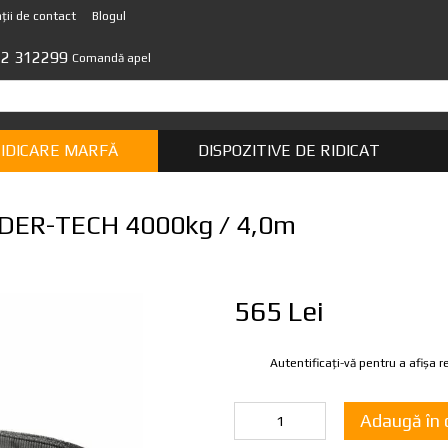
ții de contact
Blogul
22 312299
Comandă apel
RIDICARE MARFĂ
DISPOZITIVE DE RIDICAT
 LIDER-TECH 4000kg / 4,0m
565 Lei
Autentificați-vă
pentru a afișa 
%
Adaugă în 