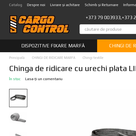
Mergi la conținutul principal
Catalog
Despre noi
Livrare și achitare
Schimb și Returnare
Informa
+373 79 003933,
+373 
DISPOZITIVE FIXARE MARFĂ
CHINGI DE 
Principală
CHINGI DE RIDICARE MARFĂ
Chingi textile
Chinga de ridicare cu urechi plata
În stoc
Lasa-ți un comentariu