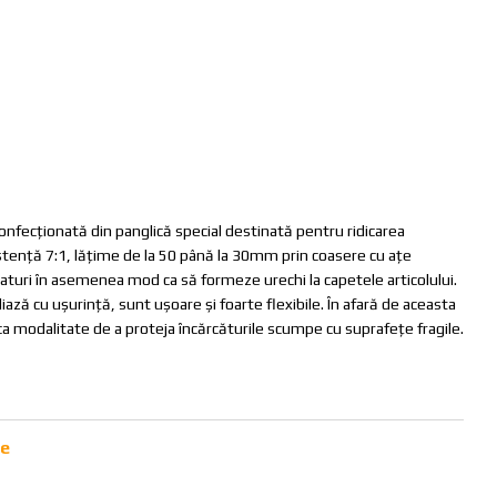
onfecționată din panglică special destinată pentru ridicarea
istenţă 7:1, lățime de la 50 până la 30mm prin coasere cu ațe
aturi în asemenea mod ca să formeze urechi la capetele articolului.
ază cu ușurință, sunt ușoare şi foarte flexibile. În afară de aceasta
nica modalitate de a proteja încărcăturile scumpe cu suprafețe fragile.
ie