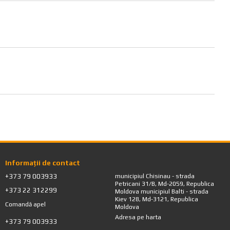
Informații de contact
+373 79 003933
municipiul Chisinau - strada
Petricani 31/B, Md-2059, Republica
+373 22 312299
Moldova municipiul Balti - strada
Kiev 128, Md-3121, Republica
Comandă apel
Moldova
Adresa pe harta
+373 79 003933