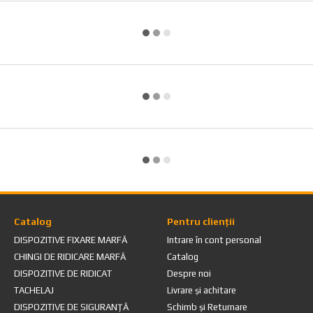
Catalog
Pentru clienții
DISPOZITIVE FIXARE MARFĂ
Intrare în cont personal
CHINGI DE RIDICARE MARFĂ
Catalog
DISPOZITIVE DE RIDICAT
Despre noi
TACHELAJ
Livrare și achitare
DISPOZITIVE DE SIGURANȚĂ
Schimb și Returnare