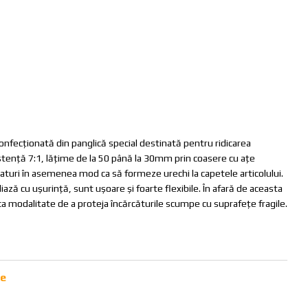
onfecționată din panglică special destinată pentru ridicarea
istenţă 7:1, lățime de la 50 până la 30mm prin coasere cu ațe
aturi în asemenea mod ca să formeze urechi la capetele articolului.
ază cu ușurință, sunt ușoare şi foarte flexibile. În afară de aceasta
nica modalitate de a proteja încărcăturile scumpe cu suprafețe fragile.
ie