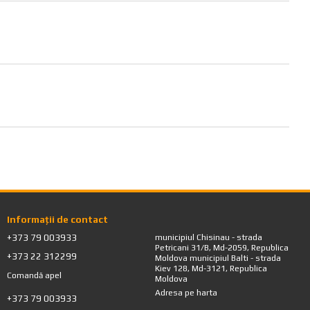
Informații de contact
+373 79 003933
municipiul Chisinau - strada
Petricani 31/B, Md-2059, Republica
+373 22 312299
Moldova municipiul Balti - strada
Kiev 128, Md-3121, Republica
Comandă apel
Moldova
Adresa pe harta
+373 79 003933