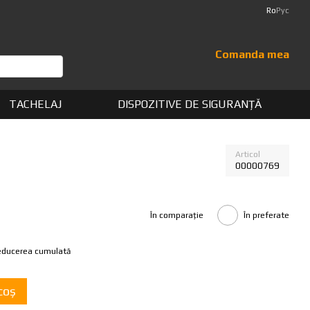
Ro
Рус
Comanda mea
TACHELAJ
DISPOZITIVE DE SIGURANȚĂ
Articol
00000769
În comparație
În preferate
reducerea cumulată
coș