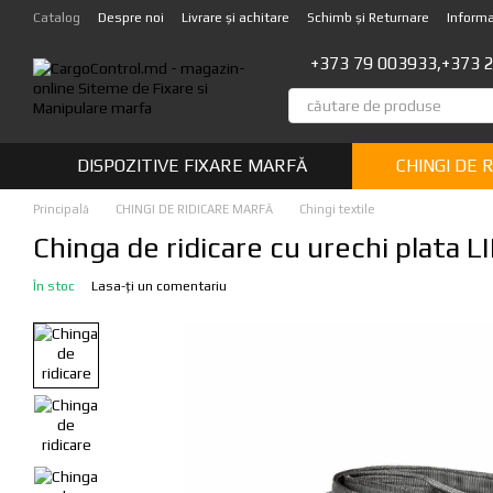
Mergi la conținutul principal
Catalog
Despre noi
Livrare și achitare
Schimb și Returnare
Informa
+373 79 003933,
+373 
DISPOZITIVE FIXARE MARFĂ
CHINGI DE 
Principală
CHINGI DE RIDICARE MARFĂ
Chingi textile
Chinga de ridicare cu urechi plata
În stoc
Lasa-ți un comentariu