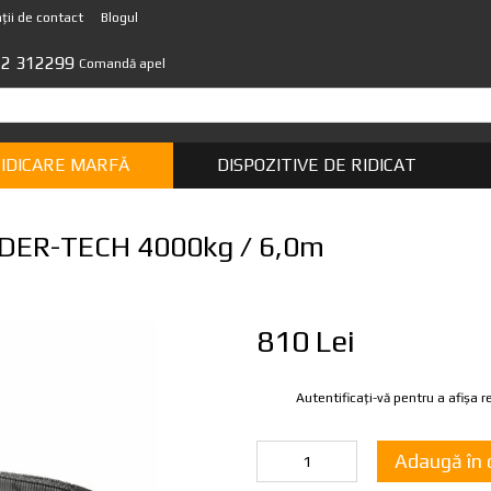
ții de contact
Blogul
22 312299
Comandă apel
RIDICARE MARFĂ
DISPOZITIVE DE RIDICAT
 LIDER-TECH 4000kg / 6,0m
810 Lei
Autentificați-vă
pentru a afișa 
%
Adaugă în 