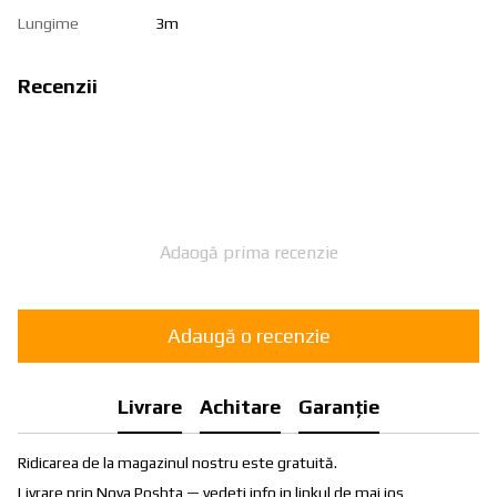
Lungime
3m
Recenzii
Adaogă prima recenzie
Adaugă o recenzie
Livrare
Achitare
Garanție
Ridicarea de la magazinul nostru este gratuită.
Livrare prin Nova Poshta — vedeti info in linkul de mai jos