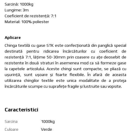
Sarcină: 1000kg
Lungime: 3m
Coeficient de rezistenţă: 7:1
Material: 100% poliester
Aplicare
Chinga textilă cu gase STK este confecționată din panglică special
destinată pentru ridicarea încărcăturilor cu coeficient de
rezistenţă 7:1, lățime 50-30mm prin coasere cu ațe deosebit de
rezistente în două straturi în asemenea mod ca să formeze gase
la capetele articolului. Aceste chingi sunt compacte, se pliază cu
ușurință, sunt ușoare şi foarte flexibile. În afară de aceasta
utilizarea chingilor textile este unica modalitate de a proteja
încărcăturile scumpe cu suprafețe fragile și lustruite sau vopsite.
Caracteristici
Sarcina
1000kg
Culoare
Verde