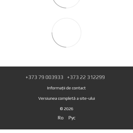
+373 79 003933
+373 22 312299
Informații de contact
Versiunea completă a site-ului
© 2026
Ro
Рус