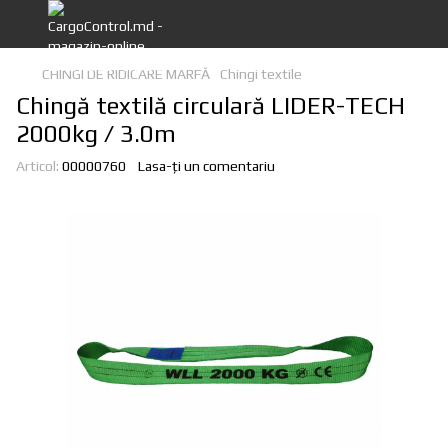
CHINGI DE RIDICARE MARFĂ
Chingi textile
Chingă textilă circulară LIDER-TECH
2000kg / 3.0m
Articol:
00000760
Lasa-ți un comentariu