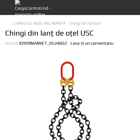
CHINGI DE RIDICARE MARFĂ
Chingi din lanturi
Chingi din lanţ de oţel USC
Articol:
ID999MARKET_6524822
Lasa-ți un comentariu