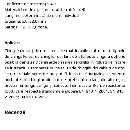
Coeficient de rezistenţă: 4:1
Material: lanț de oțel (prelucrat termic în ulei)
Lungime: determinată de client individual
Grosime: 6,0-32,0 mm
Sarcină: 1,2 – 67,0 tone.
Aplicare
Chingile din lanț de oțel sunt cele mai durabile dintre toate tipurile
de chingi. Folosirea chingilor din lanț de oțel este singura opțiune
posibilă pentru ridicarea și deplasarea sarcinilor în industriile în care
se lucrează la temperaturi înalte, unde chingile din cabluri de oțel
sau materiale sintetice nu pot fi folosite. Principalele elemente
portante ale chingilor din lanț de oțel sunt un lanț din aliaj ușor,
precum și verigi, cârlige și conectori din clasa a 8-a de rezistență
(G80) care respectă standardele globale EN 818-1-2001, EN 818-
2-2001; EN 818-4-2017.
Recenzii