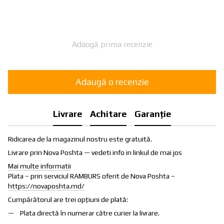
Adaogă prima recenzie
Adaugă o recenzie
Livrare
Achitare
Garanție
Ridicarea de la magazinul nostru este gratuită.
Livrare prin Nova Poshta — vedeti info in linkul de mai jos
Mai multe informatii
Plata – prin serviciul RAMBURS oferit de Nova Poshta –
https://novaposhta.md/
Cumpărătorul are trei opțiuni de plată:
Plata directă în numerar către curier la livrare.