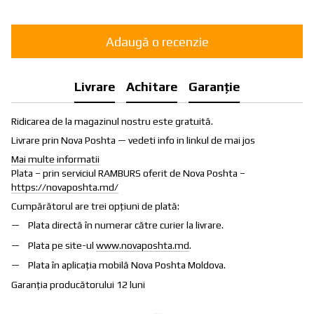
Adaugă o recenzie
Livrare
Achitare
Garanție
Ridicarea de la magazinul nostru este gratuită.
Livrare prin Nova Poshta — vedeti info in linkul de mai jos
Mai multe informatii
Plata – prin serviciul RAMBURS oferit de Nova Poshta –
https://novaposhta.md/
Cumpărătorul are trei opțiuni de plată:
Plata directă în numerar către curier la livrare.
Plata pe site-ul
www.novaposhta.md
.
Plata în aplicația mobilă Nova Poshta Moldova.
Garanția producătorului 12 luni