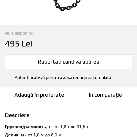
Nu e disponibil
495 Lei
Raportați când va apărea
Autentificați-vă
pentru a afișa reducerea cumulată
%
Adaugă în preferate
În comparație
Descriere
Грузоподъемность, т
- от 1,8 т до 31,5 т
Длина, м
- от 1,0 м до 8,0 м