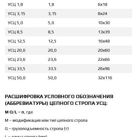
УСЦ 1,8
1,8
6х18
УСЦ 3,15
3,15
8х24
УСЦ 5,0
5,0
10х30
УСЦ 8,5
8,5
13х39
УСЦ 12,5
12,5
16х48
УСЦ 20,0
20,0
20х60
УСЦ 23,6
23,6
22х66
УСЦ 33,5
33,5
26х96
УСЦ 50,0
50,0
32х116
РАСШИФРОВКА УСЛОВНОГО ОБОЗНАЧЕНИЯ
(АББРЕВИАТУРЫ) ЦЕПНОГО СТРОПА УСЦ:
M Q/L – n
, где
M – модификация или тип цепного стропа
Q – грузоподъемность стропа (т)
L – длина стропа (мм)