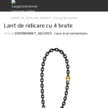
CHINGI DE RIDICARE MARFĂ
Chingi din lanturi
Lant de ridicare cu 4 brate
Articol:
ID999MARKET_6623454
Lasa-ți un comentariu