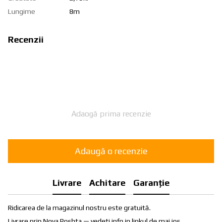
Lungime
8m
Recenzii
Adaogă prima recenzie
Adaugă o recenzie
Livrare
Achitare
Garanție
Ridicarea de la magazinul nostru este gratuită.
Livrare prin Nova Poshta — vedeti info in linkul de mai jos