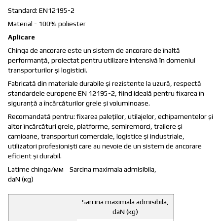
Standard: EN12195-2
Material - 100% poliester
Aplicare
Chinga de ancorare este un sistem de ancorare de înaltă
performanță, proiectat pentru utilizare intensivă în domeniul
transporturilor și logisticii.
Fabricată din materiale durabile și rezistente la uzură, respectă
standardele europene EN 12195-2, fiind ideală pentru fixarea în
siguranță a încărcăturilor grele și voluminoase.
Recomandată pentru: fixarea paleților, utilajelor, echipamentelor și
altor încărcături grele, platforme, semiremorci, trailere și
camioane, transporturi comerciale, logistice și industriale,
utilizatori profesioniști care au nevoie de un sistem de ancorare
eficient și durabil.
Latime chinga/мм Sarcina maximala admisibila,
daN (кg)
Sarcina maximala admisibila,
daN (кg)