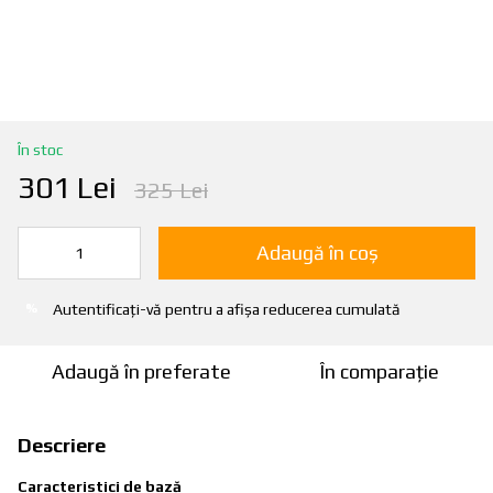
În stoc
301 Lei
325 Lei
Adaugă în coș
Autentificați-vă
pentru a afișa reducerea cumulată
%
Adaugă în preferate
În comparație
Descriere
Caracteristici de bază