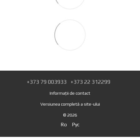
+373 79 003933
+373 22 312299
Informații de contact
Versiunea completă a site-ului
© 2026
Ro
Рус