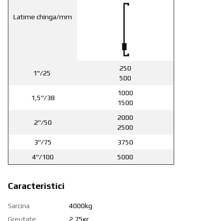
Latime chinga/mm
250
1"/25
500
1000
1,5"/38
1500
2000
2"/50
2500
3"/75
3750
4"/100
5000
Caracteristici
Sarcina
4000kg
Greutate
2,75кг