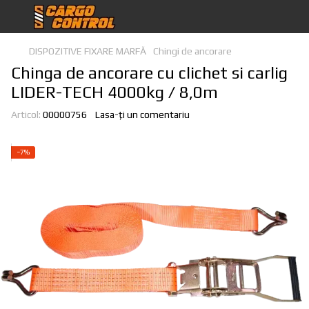
DISPOZITIVE FIXARE MARFĂ
Chingi de ancorare
Chinga de ancorare cu clichet si carlig
LIDER-TECH 4000kg / 8,0m
Articol:
00000756
Lasa-ți un comentariu
−7%