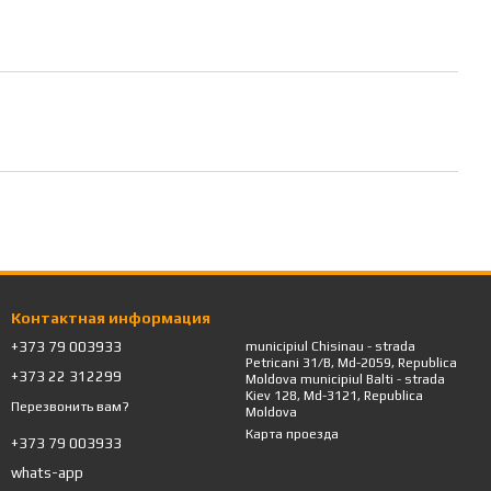
Контактная информация
+373 79 003933
municipiul Chisinau - strada
Petricani 31/B, Md-2059, Republica
+373 22 312299
Moldova municipiul Balti - strada
Kiev 128, Md-3121, Republica
Перезвонить вам?
Moldova
Карта проезда
+373 79 003933
whats-app