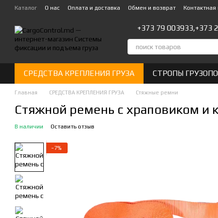
Перейти к основному контенту
Каталог
О нас
Оплата и доставка
Обмен и возврат
Контактная
+373 79 003933,
+373 
СРЕДСТВА КРЕПЛЕНИЯ ГРУЗА
СТРОПЫ ГРУЗОП
Главная
СРЕДСТВА КРЕПЛЕНИЯ ГРУЗА
Стяжные ремни
Стяжной ремень с храповиком и к
В наличии
Оставить отзыв
−7%