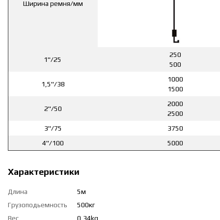
Ширина ремня/мм
250
1"/25
500
1000
1,5"/38
1500
2000
2"/50
2500
3"/75
3750
4"/100
5000
Характеристики
Длина
5м
Грузоподьемность
500кг
Вес
0,34kg