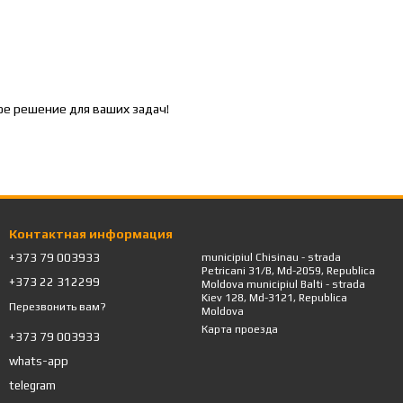
ое решение для ваших задач!
Контактная информация
+373 79 003933
municipiul Chisinau - strada
Petricani 31/B, Md-2059, Republica
+373 22 312299
Moldova municipiul Balti - strada
Kiev 128, Md-3121, Republica
Перезвонить вам?
Moldova
Карта проезда
+373 79 003933
whats-app
telegram