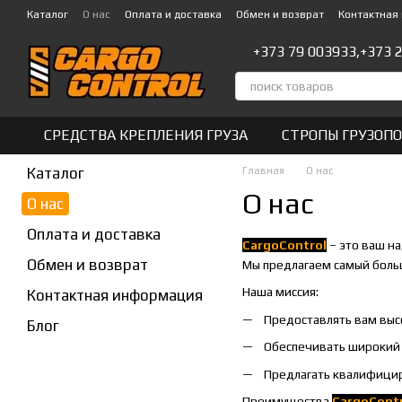
Перейти к основному контенту
Каталог
О нас
Оплата и доставка
Обмен и возврат
Контактная
+373 79 003933,
+373 
СРЕДСТВА КРЕПЛЕНИЯ ГРУЗА
СТРОПЫ ГРУЗОП
Каталог
Главная
О нас
О нас
О нас
Оплата и доставка
CargoControl
– это ваш н
Обмен и возврат
Мы предлагаем самый боль
Наша миссия:
Контактная информация
Предоставлять вам выс
Блог
Обеспечивать широкий а
Предлагать квалифицир
Преимущества
CargoCont