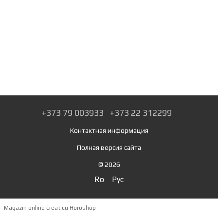
+373 79 003933
+373 22 312299
Контактная информация
Полная версия сайта
© 2026
Ro
Рус
Magazin online creat cu Horoshop