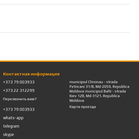
Контактная информация
+373 79 003933
municipiul Chisinau - strada
Petricani 31/B, Md-2059, Republica
+373 22 312299
Moldova municipiul Balti - strada
Kiev 128, Md-3121, Republica
Перезвонить вам?
Moldova
Карта проезда
+373 79 003933
whats-app
telegram
skype