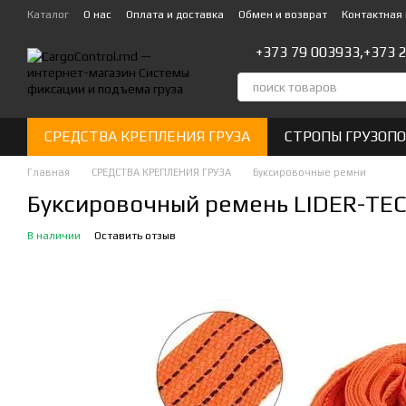
Перейти к основному контенту
Каталог
О нас
Оплата и доставка
Обмен и возврат
Контактная
+373 79 003933,
+373 
СРЕДСТВА КРЕПЛЕНИЯ ГРУЗА
СТРОПЫ ГРУЗОП
Главная
СРЕДСТВА КРЕПЛЕНИЯ ГРУЗА
Буксировочные ремни
Буксировочный ремень LIDER-TECH
В наличии
Оставить отзыв