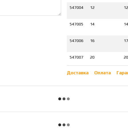
547004
12
1
547005
14
1
547006
16
1
547007
20
2
Доставка
Оплата
Гара