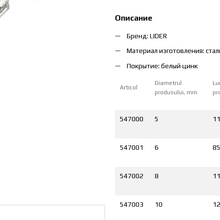
Описание
Бренд:
LIDER
Материал изготовления:
стал
Покрытие:
белый цинк
Diametrul
Lu
Articol
produsului, mm
pr
547000
5
1
547001
6
8
547002
8
1
547003
10
1