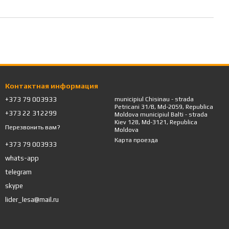
Контактная информация
+373 79 003933
municipiul Chisinau - strada
Petricani 31/B, Md-2059, Republica
+373 22 312299
Moldova municipiul Balti - strada
Kiev 128, Md-3121, Republica
Перезвонить вам?
Moldova
Карта проезда
+373 79 003933
whats-app
telegram
skype
lider_lesa@mail.ru