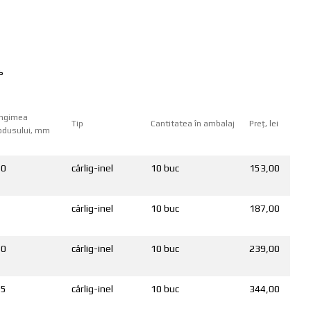
ь
ngimea
Tip
Cantitatea în ambalaj
Preț, lei
odusului, mm
10
cârlig-inel
10 buc
153,00
5
cârlig-inel
10 buc
187,00
10
cârlig-inel
10 buc
239,00
25
cârlig-inel
10 buc
344,00