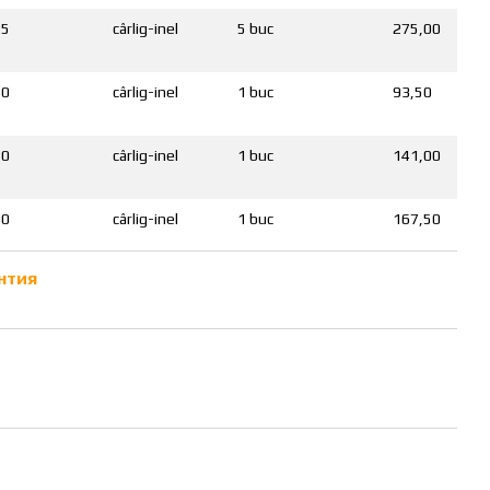
25
cârlig-inel
5 buc
275,00
40
cârlig-inel
1 buc
93,50
70
cârlig-inel
1 buc
141,00
00
cârlig-inel
1 buc
167,50
нтия