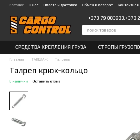
Перейти к основному контенту
Каталог
О нас
Оплата и доставка
Обмен и возврат
Контактная
+373 79 003933,
+373 
СРЕДСТВА КРЕПЛЕНИЯ ГРУЗА
СТРОПЫ ГРУЗОП
Главная
ТАКЕЛАЖ
Талрепы
Талреп крюк-кольцо
В наличии
Оставить отзыв