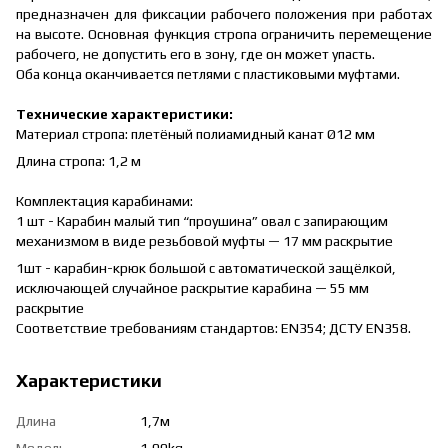
предназначен для фиксации рабочего положения при работах
на высоте. Основная функция стропа ограничить перемещение
рабочего, не допустить его в зону, где он может упасть.
Оба конца оканчивается петлями с пластиковыми муфтами.
Технические характеристики:
Материал стропа: плетёный полиамидный канат Ø12 мм
Длина стропа: 1,2 м
Комплектация карабинами:
1 шт - Карабин малый тип “проушина” овал с запирающим
механизмом в виде резьбовой муфты — 17 мм раскрытие
1шт - карабин-крюк большой с автоматической защёлкой,
исключающей случайное раскрытие карабина — 55 мм
раскрытие
Соответствие требованиям стандартов: EN354; ДСТУ EN358.
Характеристики
Длина
1,7м
Модель
1,00kg