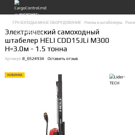
ГРУЗОПОДЬЕМНОЕ ОБОРУДОВАНИЕ
Роклы и штабелеры
Рокл
Электрический самоходный
штабелер HELI CDD15JLi M300
H=3.0м - 1.5 тонна
Артикул:
8_6524934
Оставить отзыв
НОВИНКА