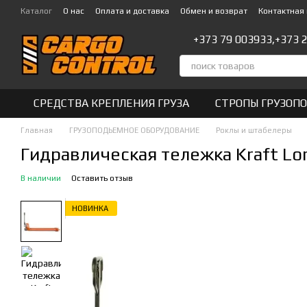
Перейти к основному контенту
Каталог
О нас
Оплата и доставка
Обмен и возврат
Контактная
+373 79 003933,
+373 
СРЕДСТВА КРЕПЛЕНИЯ ГРУЗА
СТРОПЫ ГРУЗОП
Главная
ГРУЗОПОДЬЕМНОЕ ОБОРУДОВАНИЕ
Роклы и штабелеры
Гидравлическая тележка Kraft Lo
В наличии
Оставить отзыв
НОВИНКА