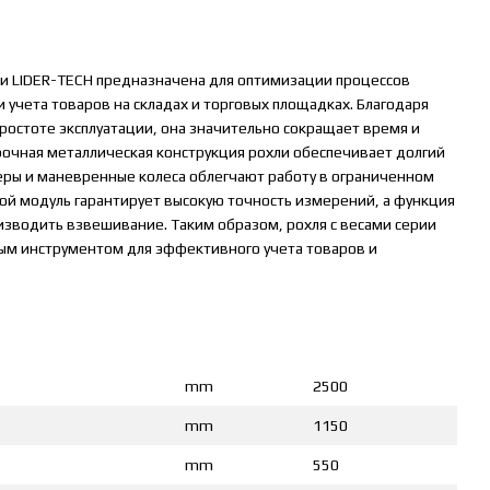
ми LIDER-TECH предназначена для оптимизации процессов
 учета товаров на складах и торговых площадках. Благодаря
простоте эксплуатации, она значительно сокращает время и
рочная металлическая конструкция рохли обеспечивает долгий
еры и маневренные колеса облегчают работу в ограниченном
ой модуль гарантирует высокую точность измерений, а функция
зводить взвешивание. Таким образом, рохля с весами серии
ым инструментом для эффективного учета товаров и
mm
2500
mm
1150
mm
550