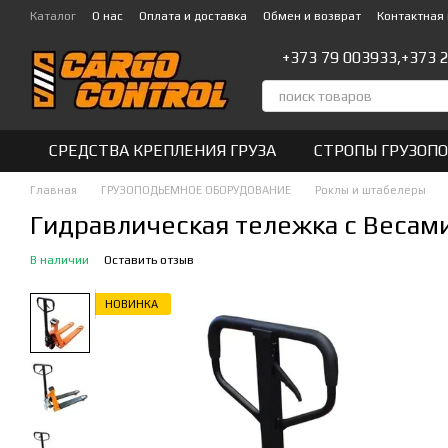
Перейти к основному контенту
Каталог
О нас
Оплата и доставка
Обмен и возврат
Контактная
+373 79 003933,
+373 
СРЕДСТВА КРЕПЛЕНИЯ ГРУЗА
СТРОПЫ ГРУЗОП
Главная
ГРУЗОПОДЬЕМНОЕ ОБОРУДОВАНИЕ
Роклы и штабелеры
Гидравлическая тележка с Весами
В наличии
Оставить отзыв
НОВИНКА