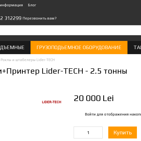
 информация
Блог
22 312299
Перезвонить вам?
ОДЪЕМНЫЕ
ГРУЗОПОДЬЕМНОЕ ОБОРУДОВАНИЕ
ТА
Роклы и штабелеры Lider-TECH
+Принтер Lider-TECH - 2.5 тонны
20 000 Lei
Войти
для отображения накоп
%
Купить