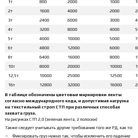
1т
800
2000
1000
1
2т
1600
4000
2000
2
3т
2400
6000
3000
4
4т
3200
8000
4000
5
5т
4000
10000
5000
7
6т
4800
12000
6000
8
8т
6400
16000
8000
1
10т
8000
20000
10000
1
12,5т
10000
25000
12500
1
16т
12800
32000
16000
2
В таблице обозначены цветовые маркировки ленты
согласно международного кода, и допустимая нагрузка
на текстильный строп СТП при различных способах
захвата груза.
На рисунках СТП 2,0 (зеленая лента, 2 полоски)
Также следует учитывать другие требования того же РД, как то:
Фиксировать груз нужно так, чтобы исключить его падение