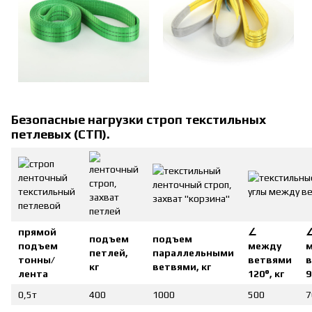
Безопасные нагрузки строп текстильных
петлевых (СТП).
прямой
∠
подъем
подъем
подъем
между
петлей,
параллельными
тонны/
ветвями
в
кг
ветвями, кг
лента
120°, кг
9
0,5т
400
1000
500
7