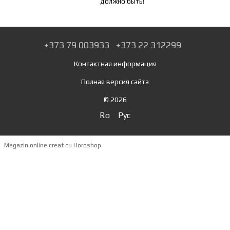
должно быть!
+373 79 003933
+373 22 312299
Контактная информация
Полная версия сайта
© 2026
Ro
Рус
Magazin online creat cu Horoshop